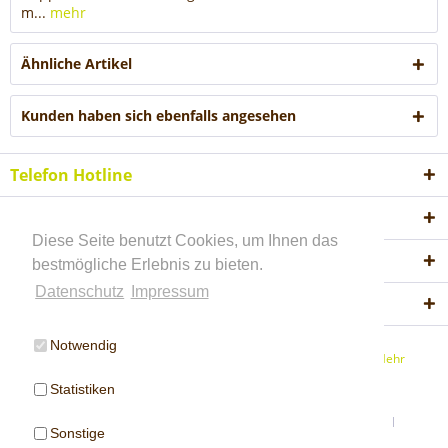
m...
mehr
Ähnliche Artikel
Kunden haben sich ebenfalls angesehen
Telefon Hotline
Shop Service
Diese Seite benutzt Cookies, um Ihnen das
Informationen
bestmögliche Erlebnis zu bieten.
Datenschutz
Impressum
Akzeptierte Zahlungsweisen
Notwendig
* Alle Preise inkl. gesetzl. Mehrwertsteuer ab Werk Amtzell
Mehr
Information.
Statistiken
Instagram & Facebook
Öffnungszeiten Werksverkauf
Sonstige