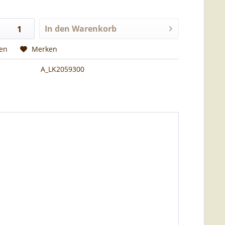
In den
Warenkorb
hen
Merken
A_LK2059300