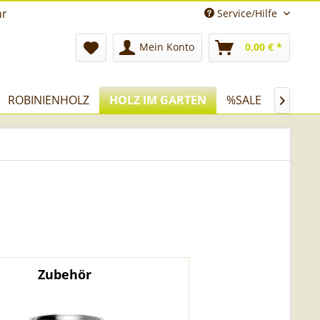
hr
Service/Hilfe
Mein Konto
0,00 € *
ROBINIENHOLZ
HOLZ IM GARTEN
%SALE

Zubehör