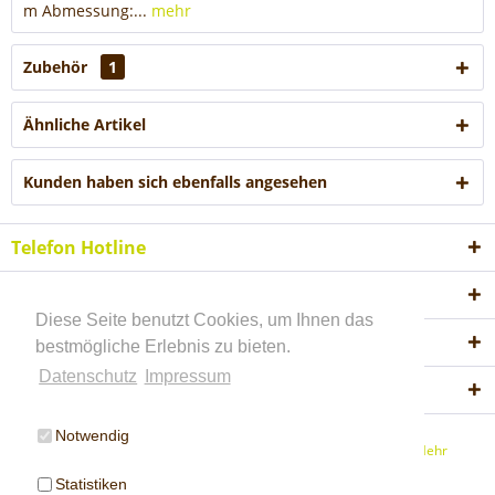
m Abmessung:...
mehr
Zubehör
1
Ähnliche Artikel
Kunden haben sich ebenfalls angesehen
Telefon Hotline
Shop Service
Diese Seite benutzt Cookies, um Ihnen das
Informationen
bestmögliche Erlebnis zu bieten.
Datenschutz
Impressum
Akzeptierte Zahlungsweisen
Notwendig
* Alle Preise inkl. gesetzl. Mehrwertsteuer ab Werk Amtzell
Mehr
Information.
Statistiken